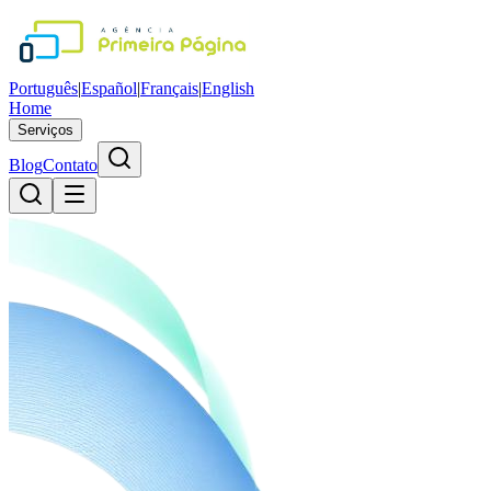
Português
|
Español
|
Français
|
English
Home
Serviços
Blog
Contato