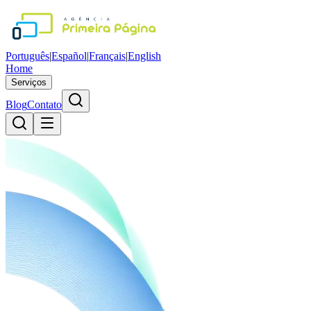
Português
|
Español
|
Français
|
English
Home
Serviços
Blog
Contato