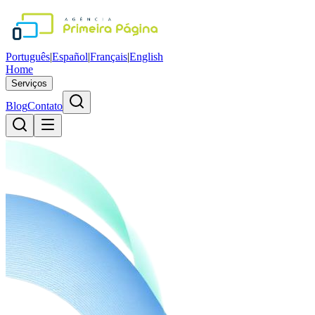
Português
|
Español
|
Français
|
English
Home
Serviços
Blog
Contato