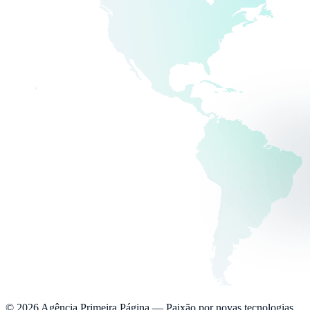
©
2026
Agência Primeira Página —
Paixão por novas tecnologias.