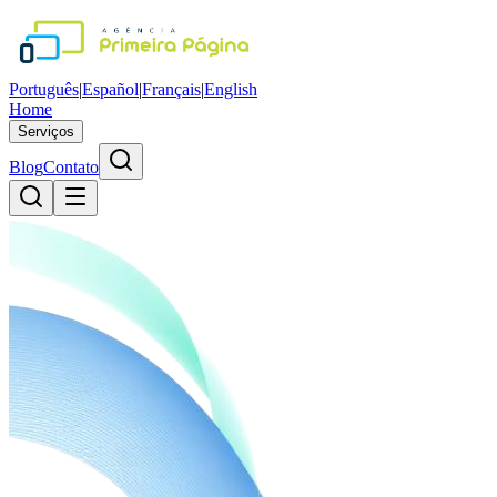
Português
|
Español
|
Français
|
English
Home
Serviços
Blog
Contato