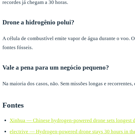
recordes já chegam a 30 horas.
Drone a hidrogênio polui?
A célula de combustível emite vapor de água durante o voo. O
fontes fósseis.
Vale a pena para um negócio pequeno?
Na maioria dos casos, não. Sem missões longas e recorrentes, 
Fontes
Xinhua — Chinese hydrogen-powered drone sets longest di
electrive — Hydrogen-powered drone stays 30 hours in the