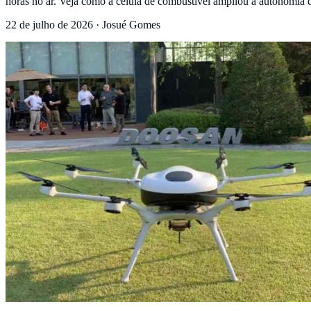
horas no ar. Veja como a célula de combustível ampliou a autonomia 
22 de julho de 2026
·
Josué Gomes