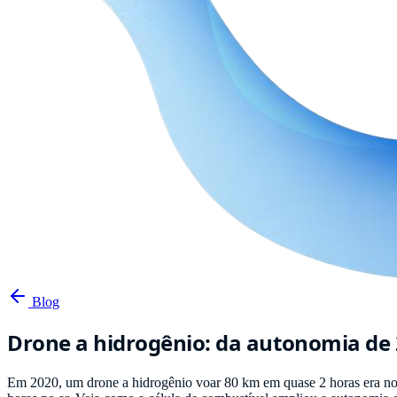
Blog
Drone a hidrogênio: da autonomia de 
Em 2020, um drone a hidrogênio voar 80 km em quase 2 horas era no