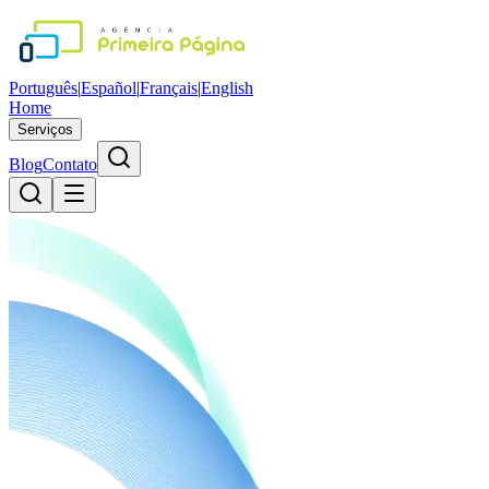
Português
|
Español
|
Français
|
English
Home
Serviços
Blog
Contato