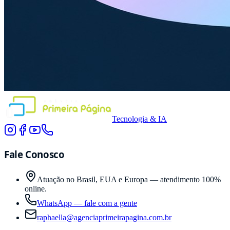
Tecnologia & IA
Fale Conosco
Atuação no Brasil, EUA e Europa — atendimento 100%
online.
WhatsApp — fale com a gente
raphaella@agenciaprimeirapagina.com.br