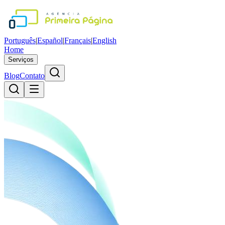
Português
|
Español
|
Français
|
English
Home
Serviços
Blog
Contato