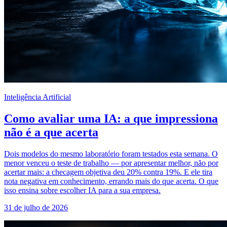
Inteligência Artificial
Como avaliar uma IA: a que impressiona
não é a que acerta
Dois modelos do mesmo laboratório foram testados esta semana. O
menor venceu o teste de trabalho — por apresentar melhor, não por
acertar mais: a checagem objetiva deu 20% contra 19%. E ele tira
nota negativa em conhecimento, errando mais do que acerta. O que
isso ensina sobre escolher IA para a sua empresa.
31 de julho de 2026