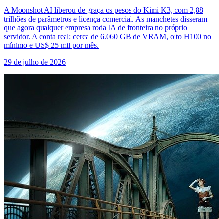
A Moonshot AI liberou de graça os pesos do Kimi K3, com 2,88
trilhões de parâmetros e licença comercial. As manchetes disseram
que agora qualquer empresa roda IA de fronteira no próprio
servidor. A conta real: cerca de 6.060 GB de VRAM, oito H100 no
mínimo e US$ 25 mil por mês.
29 de julho de 2026