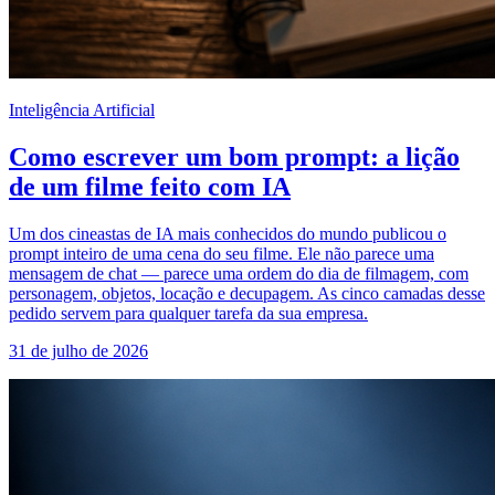
Inteligência Artificial
Como escrever um bom prompt: a lição
de um filme feito com IA
Um dos cineastas de IA mais conhecidos do mundo publicou o
prompt inteiro de uma cena do seu filme. Ele não parece uma
mensagem de chat — parece uma ordem do dia de filmagem, com
personagem, objetos, locação e decupagem. As cinco camadas desse
pedido servem para qualquer tarefa da sua empresa.
31 de julho de 2026