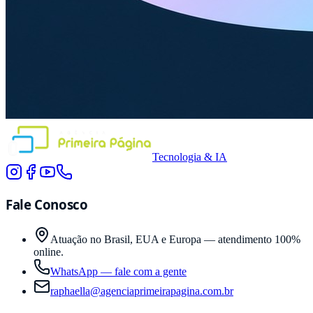
Tecnologia & IA
Fale Conosco
Atuação no Brasil, EUA e Europa — atendimento 100%
online.
WhatsApp — fale com a gente
raphaella@agenciaprimeirapagina.com.br