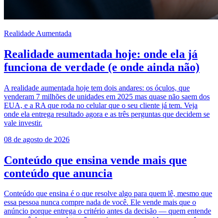
Realidade Aumentada
Realidade aumentada hoje: onde ela já
funciona de verdade (e onde ainda não)
A realidade aumentada hoje tem dois andares: os óculos, que
venderam 7 milhões de unidades em 2025 mas quase não saem dos
EUA, e a RA que roda no celular que o seu cliente já tem. Veja
onde ela entrega resultado agora e as três perguntas que decidem se
vale investir.
08 de agosto de 2026
Conteúdo que ensina vende mais que
conteúdo que anuncia
Conteúdo que ensina é o que resolve algo para quem lê, mesmo que
essa pessoa nunca compre nada de você. Ele vende mais que o
anúncio porque entrega o critério antes da decisão — quem entende