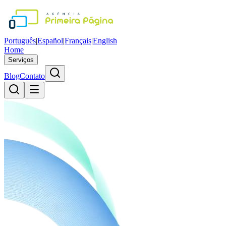
Português
|
Español
|
Français
|
English
Home
Serviços
Blog
Contato