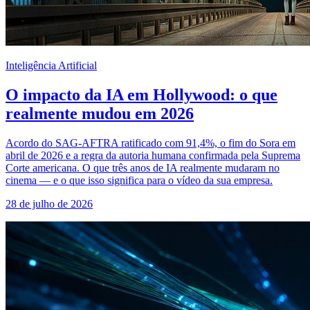
Inteligência Artificial
O impacto da IA em Hollywood: o que
realmente mudou em 2026
Acordo do SAG-AFTRA ratificado com 91,4%, o fim do Sora em
abril de 2026 e a regra da autoria humana confirmada pela Suprema
Corte americana. O que três anos de IA realmente mudaram no
cinema — e o que isso significa para o vídeo da sua empresa.
28 de julho de 2026