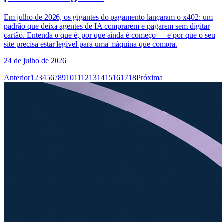
Em julho de 2026, os gigantes do pagamento lançaram o x402: um
padrão que deixa agentes de IA comprarem e pagarem sem digitar
cartão. Entenda o que é, por que ainda é começo — e por que o seu
site precisa estar legível para uma máquina que compra.
24 de julho de 2026
Anterior
1
2
3
4
5
6
7
8
9
10
11
12
13
14
15
16
17
18
Próxima