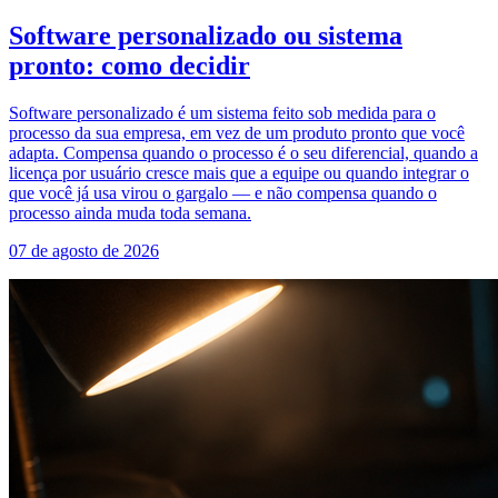
Software personalizado ou sistema
pronto: como decidir
Software personalizado é um sistema feito sob medida para o
processo da sua empresa, em vez de um produto pronto que você
adapta. Compensa quando o processo é o seu diferencial, quando a
licença por usuário cresce mais que a equipe ou quando integrar o
que você já usa virou o gargalo — e não compensa quando o
processo ainda muda toda semana.
07 de agosto de 2026