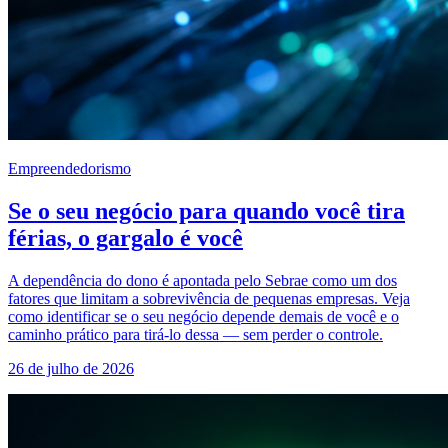
Empreendedorismo
Se o seu negócio para quando você tira
férias, o gargalo é você
A dependência do dono é apontada pelo Sebrae como um dos
fatores que limitam a sobrevivência de pequenas empresas. Veja
como identificar se o seu negócio depende demais de você e o
caminho prático para tirá-lo dessa — sem perder o controle.
26 de julho de 2026