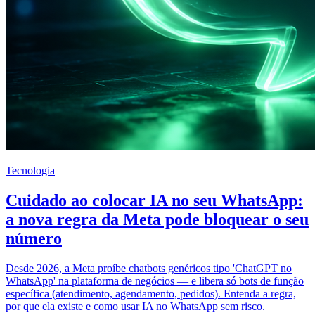
Tecnologia
Cuidado ao colocar IA no seu WhatsApp:
a nova regra da Meta pode bloquear o seu
número
Desde 2026, a Meta proíbe chatbots genéricos tipo 'ChatGPT no
WhatsApp' na plataforma de negócios — e libera só bots de função
específica (atendimento, agendamento, pedidos). Entenda a regra,
por que ela existe e como usar IA no WhatsApp sem risco.