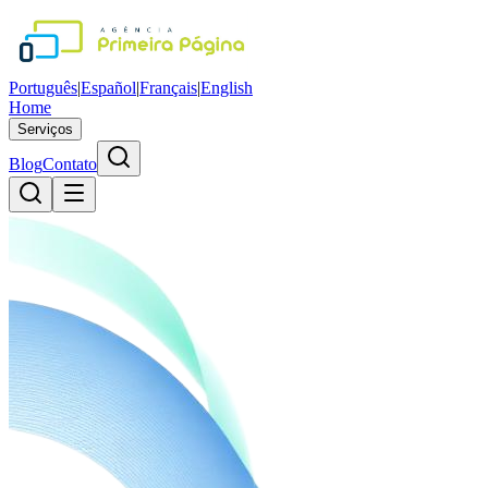
Português
|
Español
|
Français
|
English
Home
Serviços
Blog
Contato