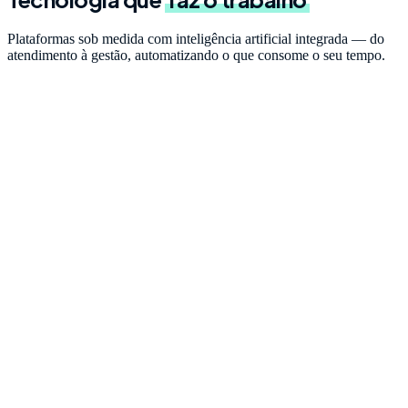
Plataformas sob medida com inteligência artificial integrada — do
atendimento à gestão, automatizando o que consome o seu tempo.
Automação de processos
A IA executa tarefas repetitivas — cadastros, respostas, follow-ups e
relatórios — sem você precisar tocar.
Painéis sob medida
Sistemas e dashboards personalizados para você acompanhar e gerir
todo o negócio em um só lugar.